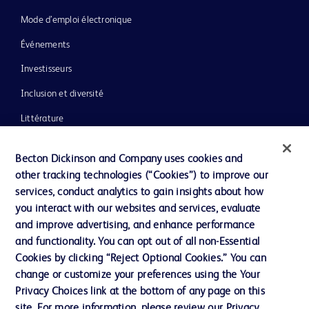
Mode d’emploi électronique
Événements
Investisseurs
Inclusion et diversité
Littérature
Actualités, médias et blogs
Becton Dickinson and Company uses cookies and
Notre entreprise
other tracking technologies (“Cookies”) to improve our
services, conduct analytics to gain insights about how
Éthique et conformité
you interact with our websites and services, evaluate
Assistance
and improve advertising, and enhance performance
and functionality. You can opt out of all non-Essential
Cookies by clicking “Reject Optional Cookies.” You can
Nous contacter
change or customize your preferences using the Your
Privacy Choices link at the bottom of any page on this
Préférences en matière de cookies
site. For more information, please review our Privacy