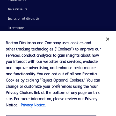
Événements
Investisseurs
Inclusion et diversité
Littérature
Actualités, médias et blogs
Becton Dickinson and Company uses cookies and
Notre entreprise
other tracking technologies (“Cookies”) to improve our
services, conduct analytics to gain insights about how
Éthique et conformité
you interact with our websites and services, evaluate
Assistance
and improve advertising, and enhance performance
and functionality. You can opt out of all non-Essential
Cookies by clicking “Reject Optional Cookies.” You can
Nous contacter
change or customize your preferences using the Your
Privacy Choices link at the bottom of any page on this
Préférences en matière de cookies
site. For more information, please review our Privacy
Confidentialité
Notice.
Privacy Notice.
Conditions d’utilisation