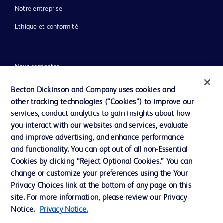
Notre entreprise
Ethique et conformité
Nous contacter
Paramètres des cookies
Becton Dickinson and Company uses cookies and
other tracking technologies (“Cookies”) to improve our
Charte de Protection des Données Personnelles
services, conduct analytics to gain insights about how
Conditions d'utlisation
you interact with our websites and services, evaluate
and improve advertising, and enhance performance
and functionality. You can opt out of all non-Essential
Cookies by clicking “Reject Optional Cookies.” You can
change or customize your preferences using the Your
© 2026 BD. Tous droits réservés. BD et le logo BD sont des marques
Privacy Choices link at the bottom of any page on this
déposées de Becton, Dickinson and Company ou de ses filiales.
site. For more information, please review our Privacy
Notice.
Privacy Notice.