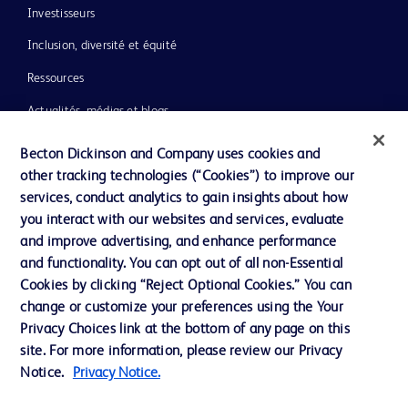
Investisseurs
Inclusion, diversité et équité
Ressources
Actualités, médias et blogs
Notre entreprise
Becton Dickinson and Company uses cookies and
other tracking technologies (“Cookies”) to improve our
Ethique et conformité
services, conduct analytics to gain insights about how
you interact with our websites and services, evaluate
and improve advertising, and enhance performance
Nous contacter
and functionality. You can opt out of all non-Essential
Paramètres des cookies
Cookies by clicking “Reject Optional Cookies.” You can
change or customize your preferences using the Your
Charte de Protection des Données Personnelles
Privacy Choices link at the bottom of any page on this
Conditions d'utlisation
site. For more information, please review our Privacy
Notice.
Privacy Notice.