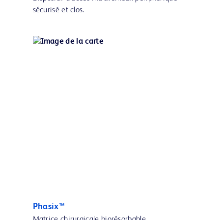
sécurisé et clos.
Phasix™
Matrice chirurgicale biorésorbable