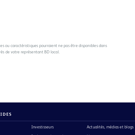
ices ou caractéristiques pourraient ne pas être disponibles dans
rès de votre représentant BD local.
PIDES
Investisseurs
Actualités, médias et blogs