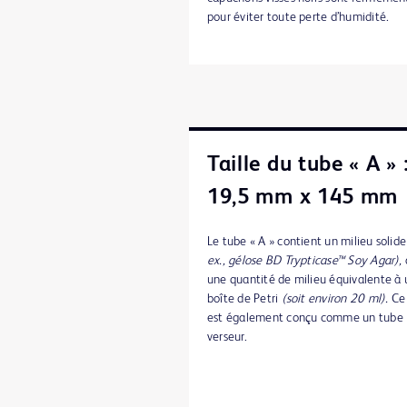
pour éviter toute perte d’humidité.
Taille du tube « A » 
19,5 mm x 145 mm
Le tube « A » contient un milieu solid
ex., gélose BD Trypticase™ Soy Agar),
une quantité de milieu équivalente à
boîte de Petri
(soit environ 20 ml).
Ce
est également conçu comme un tube
verseur.