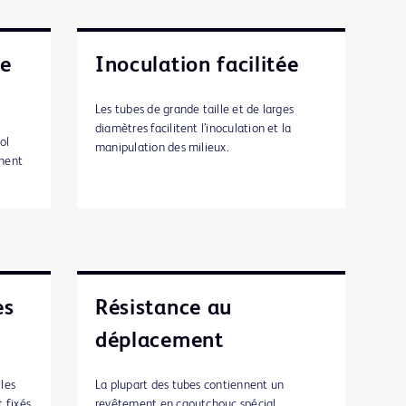
ue
Inoculation facilitée
Les tubes de grande taille et de larges
diamètres facilitent l’inoculation et la
ol
manipulation des milieux.
inent
es
Résistance au
déplacement
 les
La plupart des tubes contiennent un
 fixés
revêtement en caoutchouc spécial