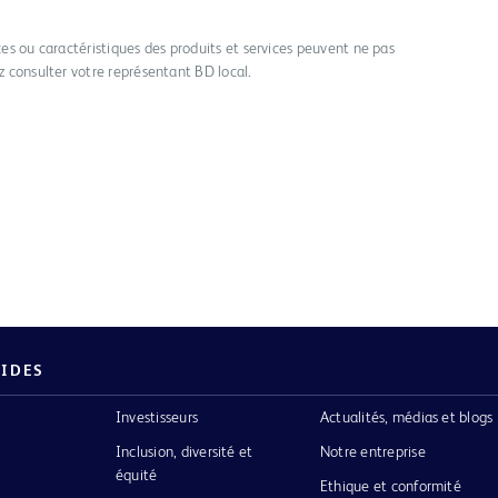
ices ou caractéristiques des produits et services peuvent ne pas
ez consulter votre représentant BD local.
PIDES
Investisseurs
Actualités, médias et blogs
Inclusion, diversité et
Notre entreprise
équité
Ethique et conformité