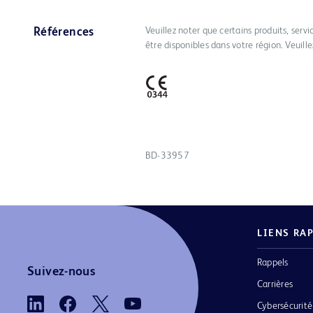
Veuillez noter que certains produits, serv
Références
être disponibles dans votre région. Veuill
BD-33957
LIENS RA
Rappels
Suivez-nous
Carrières
Cybersécurité