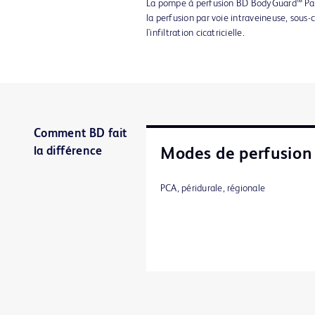
La pompe à perfusion BD BodyGuard™ Pain
la perfusion par voie intraveineuse, sous-
l'infiltration cicatricielle.
Comment BD fait
la différence
Modes de perfusion
PCA, péridurale, régionale