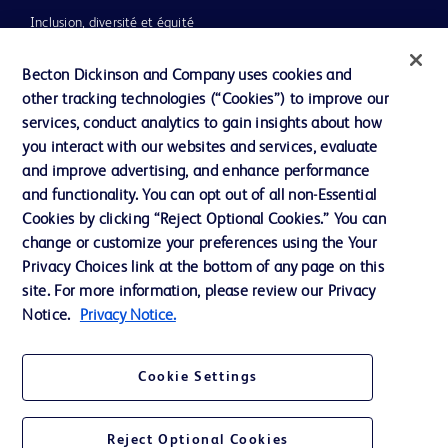
Inclusion, diversité et équité
Ressources
Becton Dickinson and Company uses cookies and
Actualités, médias et blogs
other tracking technologies (“Cookies”) to improve our
services, conduct analytics to gain insights about how
Notre entreprise
you interact with our websites and services, evaluate
Ethique et conformité
and improve advertising, and enhance performance
and functionality. You can opt out of all non-Essential
Cookies by clicking “Reject Optional Cookies.” You can
change or customize your preferences using the Your
Nous contacter
Privacy Choices link at the bottom of any page on this
Paramètres des cookies
site. For more information, please review our Privacy
Notice.
Privacy Notice.
Charte de Protection des Données Personnelles
Conditions d'utlisation
Cookie Settings
Reject Optional Cookies