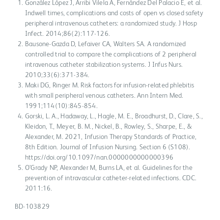
González López J, Arribi Vilela A, Fernández Del Palacio E, et al.
Indwell times, complications and costs of open vs closed safety
peripheral intravenous catheters: a randomized study. J Hosp
Infect. 2014;86(2):117-126.
Bausone-Gazda D, Lefaiver CA, Walters SA. A randomized
controlled trial to compare the complications of 2 peripheral
intravenous catheter stabilization systems. J Infus Nurs.
2010;33(6):371-384.
Maki DG, Ringer M. Risk factors for infusion-related phlebitis
with small peripheral venous catheters. Ann Intern Med.
1991;114(10):845-854.
Gorski, L. A., Hadaway, L., Hagle, M. E., Broadhurst, D., Clare, S.,
Kleidon, T., Meyer, B. M., Nickel, B., Rowley, S., Sharpe, E., &
Alexander, M. 2021, Infusion Therapy Standards of Practice,
8th Edition. Journal of Infusion Nursing. Section 6 (S108).
https://doi.org/10.1097/nan.0000000000000396
O’Grady NP, Alexander M, Burns LA, et al. Guidelines for the
prevention of intravascular catheter-related infections. CDC.
2011:16.
BD-103829