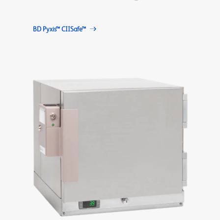
BD Pyxis™ CIISafe™