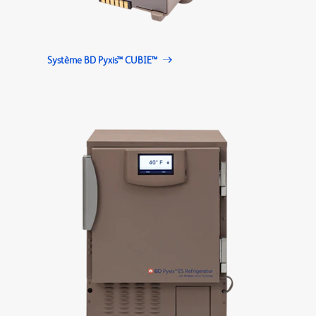
Système BD Pyxis™ CUBIE™