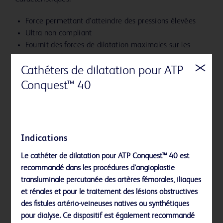
Force permettant d’atteindre des pressions élevées
Ultra non compliant
Fournit des forces de dilatation maximales sur les
zones les plus résistantes
Cathéters de dilatation pour ATP
Pression réelle de 8 ATM à 40 ATM – Permet des
hautes pressions sans surdilatation du vaisseau
Conquest™ 40
Extrémité effilée
Tailles disponibles : diamètres de 4 à 12 mm et
longueurs de 20 à 100 mm
Indiqué pour gonflage à la seringue
Indications
Le cathéter de dilatation pour ATP Conquest™ 40 est
recommandé dans les procédures d’angioplastie
transluminale percutanée des artères fémorales, iliaques
et rénales et pour le traitement des lésions obstructives
Références
des fistules artério-veineuses natives ou synthétiques
pour dialyse. Ce dispositif est également recommandé
Veuillez noter que certains produits, services ou caractéristiques