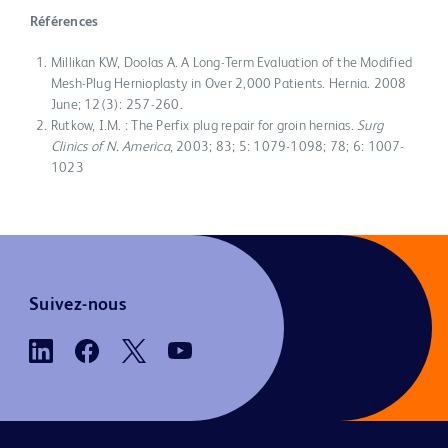
Références
Millikan KW, Doolas A. A Long-Term Evaluation of the Modified
Mesh-Plug Hernioplasty in Over 2,000 Patients. Hernia. 2008
June; 12(3): 257-260.
Rutkow, I.M. : The Perfix plug repair for groin hernias.
Surg
Clinics of N. America
, 2003; 83; 5: 1079-1098; 78; 6: 1007-
1023
Suivez-nous