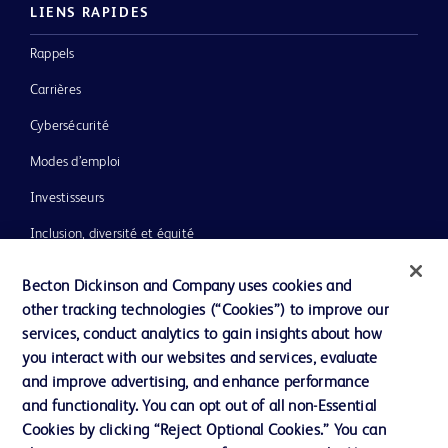
LIENS RAPIDES
Rappels
Carrières
Cybersécurité
Modes d’emploi
Investisseurs
Inclusion, diversité et équité
Ressources
Becton Dickinson and Company uses cookies and
Actualités, médias et blogs
other tracking technologies (“Cookies”) to improve our
services, conduct analytics to gain insights about how
Notre entreprise
you interact with our websites and services, evaluate
Ethique et conformité
and improve advertising, and enhance performance
and functionality. You can opt out of all non-Essential
Cookies by clicking “Reject Optional Cookies.” You can