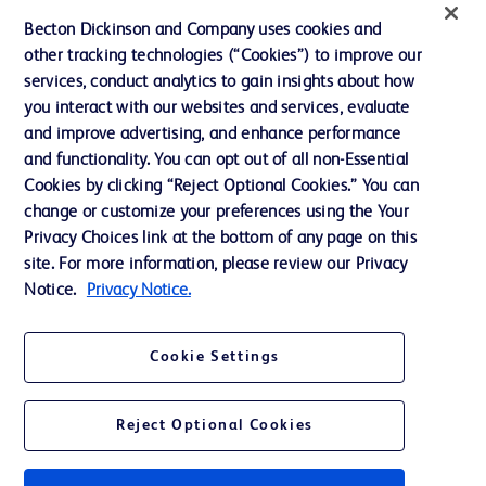
Ressources
Becton Dickinson and Company uses cookies and
Actualités, médias et blogs
other tracking technologies (“Cookies”) to improve our
services, conduct analytics to gain insights about how
Notre entreprise
you interact with our websites and services, evaluate
Ethique et conformité
and improve advertising, and enhance performance
and functionality. You can opt out of all non-Essential
Cookies by clicking “Reject Optional Cookies.” You can
Nous contacter
change or customize your preferences using the Your
Privacy Choices link at the bottom of any page on this
Paramètres des cookies
site. For more information, please review our Privacy
Charte de Protection des Données Personnelles
Notice.
Privacy Notice.
Conditions d'utlisation
Cookie Settings
Reject Optional Cookies
© 2026 BD. Tous droits réservés. BD et le logo BD sont des marques
déposées de Becton, Dickinson and Company ou de ses filiales.