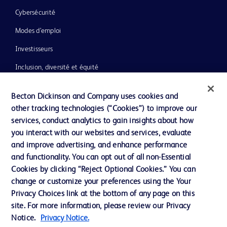
Cybersécurité
Modes d’emploi
Investisseurs
Inclusion, diversité et équité
Ressources
Becton Dickinson and Company uses cookies and
Actualités, médias et blogs
other tracking technologies (“Cookies”) to improve our
services, conduct analytics to gain insights about how
Notre entreprise
you interact with our websites and services, evaluate
Ethique et conformité
and improve advertising, and enhance performance
and functionality. You can opt out of all non-Essential
Cookies by clicking “Reject Optional Cookies.” You can
Nous contacter
change or customize your preferences using the Your
Privacy Choices link at the bottom of any page on this
Paramètres des cookies
site. For more information, please review our Privacy
Charte de Protection des Données Personnelles
Notice.
Privacy Notice.