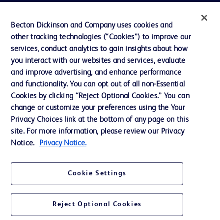
Ressources
Becton Dickinson and Company uses cookies and
Actualités, médias et blogs
other tracking technologies (“Cookies”) to improve our
services, conduct analytics to gain insights about how
Notre entreprise
you interact with our websites and services, evaluate
Ethique et conformité
and improve advertising, and enhance performance
and functionality. You can opt out of all non-Essential
Cookies by clicking “Reject Optional Cookies.” You can
Nous contacter
change or customize your preferences using the Your
Privacy Choices link at the bottom of any page on this
Paramètres des cookies
site. For more information, please review our Privacy
Charte de Protection des Données Personnelles
Notice.
Privacy Notice.
Conditions d'utlisation
Cookie Settings
Reject Optional Cookies
© 2026 BD. Tous droits réservés. BD et le logo BD sont des marques