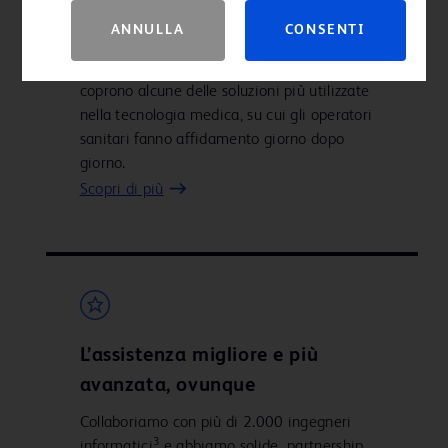
sanitari, di cliccare sul pulsante “Consenti” per accedere
In BD, l'innovazione non è solo un argomento
ANNULLA
CONSENTI
alla sezione, oppure, se non lo siete, di cliccare sul
di cui parlare. La prova sta nei nostri oltre
pulsante “Annulla” per uscire
2
33.000 brevetti attivi a livello globale
, che
coprono alcune delle soluzioni più utilizzate
nella tecnologia medica, su cui gli operatori
sanitari fanno affidamento giorno dopo
giorno.
Scopri di più
L’assistenza migliore e più
avanzata, ovunque
Collaboriamo con più di 2.000 ingegneri
3
informatici
e abbiamo solide partnership