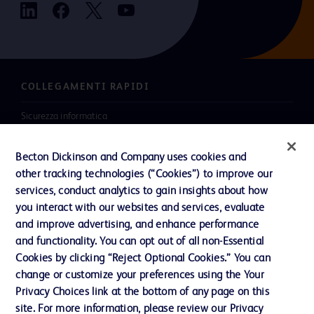
COLLEGAMENTI RAPIDI
Sicurezza informatica
Carriere
Becton Dickinson and Company uses cookies and
Investitori
other tracking technologies (“Cookies”) to improve our
services, conduct analytics to gain insights about how
Notizie, media e blog
you interact with our websites and services, evaluate
La nostra azienda
and improve advertising, and enhance performance
and functionality. You can opt out of all non-Essential
Cookies by clicking “Reject Optional Cookies.” You can
Contattaci
change or customize your preferences using the Your
Privacy Choices link at the bottom of any page on this
Preferenze sui cookie
site. For more information, please review our Privacy