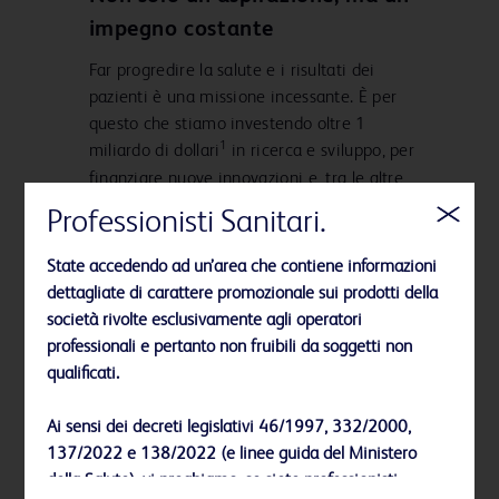
impegno costante
Far progredire la salute e i risultati dei
pazienti è una missione incessante. È per
questo che stiamo investendo oltre 1
1
miliardo di dollari
in ricerca e sviluppo, per
finanziare nuove innovazioni e, tra le altre
iniziative, sviluppare miglioramenti
Professionisti Sanitari.
tecnologici nella produzione.
Scopri di più
State accedendo ad un’area che contiene informazioni
dettagliate di carattere promozionale sui prodotti della
società rivolte esclusivamente agli operatori
professionali e pertanto non fruibili da soggetti non
qualificati.
Ai sensi dei decreti legislativi 46/1997, 332/2000,
Tecnologie avanzate che hanno
137/2022 e 138/2022 (e linee guida del Ministero
toccato miliardi di vite
della Salute), vi preghiamo, se siete professionisti