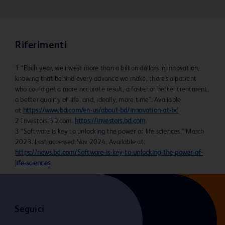
Riferimenti
1 “Each year, we invest more than a billion dollars in innovation,
knowing that behind every advance we make, there’s a patient
who could get a more accurate result, a faster or better treatment,
a better quality of life, and, ideally, more time”. Available
at
https://www.bd.com/en-us/about-bd/innovation-at-bd
2 Investors.BD.com:
https://investors.bd.com
.
3 “Software is key to unlocking the power of life sciences.” March
2023. Last accessed Nov 2024. Available at:
https://news.bd.com/Software-is-key-to-unlocking-the-power-of-
life-sciences
Seguici