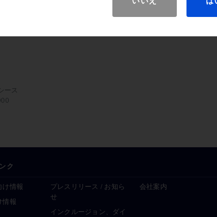
いいえ
は
す。
スハブは口径が大きく、内視鏡の
す。
アクセスシース
00
ンク
向け情報
プレスリリース / お知ら
会社案内
せ
け情報
インクルージョン、ダイ