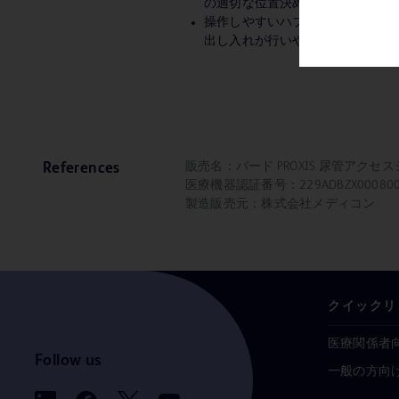
の適切な位置決めをサポートしま
操作しやすいハブデザイン：シー
出し入れが行いやすいデザインで
販売名：バード PROXIS 尿管
References
医療機器認証番号：229ADBZX000800
製造販売元：株式会社メディコン
クイックリ
医療関係者
Follow us
一般の方向