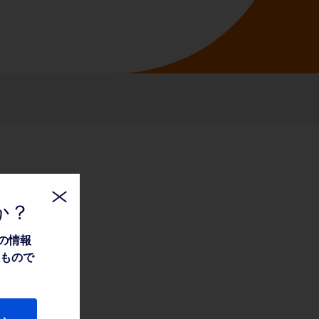
か？
の情報
たもので