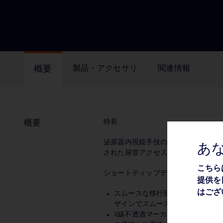
概要
製品・アクセサリ
関連情報
特長
概要
泌尿器内視鏡手技の際に使用される
あ
された尿管アクセスシースです。
こちら
ショートティップデザインにより結
提供を
はござ
スムースな移行部：ダイレータと
ザインでスムースな尿路へのアク
X線不透過マーカー：シース先端