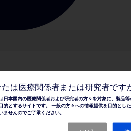
、表面に親水性コーティングの施
なたは医療関係者または研究者です
は日本国内の医療関係者および研究者の方々を対象に、製品等
石近位へのアクセスが可能です。
目的とするサイトです。 一般の方々への情報提供を目的とし
いませんのでご了承ください。
シースの移行部は段差が少ないデ
セスをサポートします。
のX線不透過マーカーが透視化で