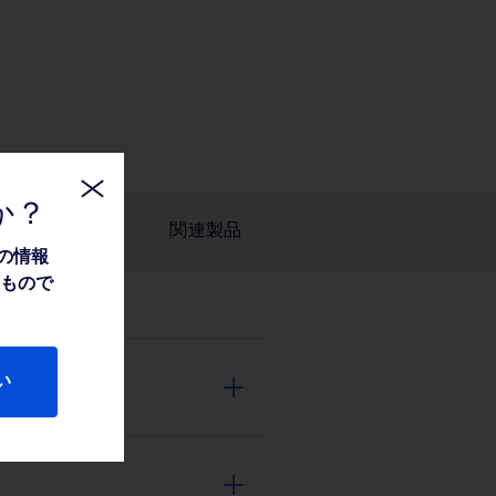
か？
関連製品
の情報
たもので
い