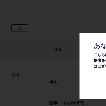
あ
仕様
こちら
提供を
はござ
仕様
梱包
薬事・その他情報