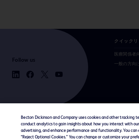
クイックリ
医療関係者
Follow us
一般の方向
Becton Dickinson and Company uses cookies and other tracking tec
conduct analytics to gain insights about how you interact with ou
お問い合わせ
Cookie Preferences
プライバシ
advertising, and enhance performance and functionality. You can op
“Reject Optional Cookies.” You can change or customize your prefe