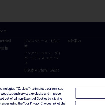
ンク
向け情報
プレスリリース / お知ら
会社案内
せ
け情報
インクルージョン、ダイ
バーシティ ＆ エクイテ
ィ
投資家向け情報（英語）
hnologies (“Cookies”) to improve our services,
r websites and services, evaluate and improve
ーポリシー
ご利用規約
t out of all non-Essential Cookies by clicking
rences using the Your Privacy Choices link at the