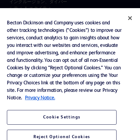
インクルージョン、ダイバー
シティ ＆ エクイティ
投資家向け情報（英語）
Becton Dickinson and Company uses cookies and
other tracking technologies (“Cookies”) to improve our
会社案内
services, conduct analytics to gain insights about how
you interact with our websites and services, evaluate
and improve advertising, and enhance performance
お問い合わせ
and functionality. You can opt out of all non-Essential
Cookie Preferences
Cookies by clicking “Reject Optional Cookies.” You can
change or customize your preferences using the Your
プライバシーポリシー
Privacy Choices link at the bottom of any page on this
ご利用規約
site. For more information, please review our Privacy
Notice.
Privacy Notice.
Cookie Settings
© 2026 BD. All rights reserved. BD and the BD Logo are trademarks of
Becton, Dickinson and Company. All other trademarks are the property of
Reject Optional Cookies
their respective owners.