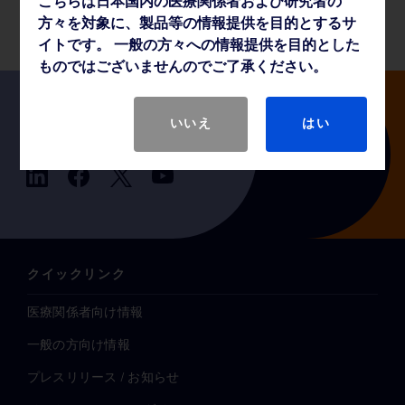
こちらは日本国内の医療関係者および研究者の
製品基本仕様
方々を対象に、製品等の情報提供を目的とするサ
イトです。 一般の方々への情報提供を目的とした
ものではございませんのでご了承ください。
いいえ
はい
Follow us
クイックリンク
医療関係者向け情報
一般の方向け情報
プレスリリース / お知らせ