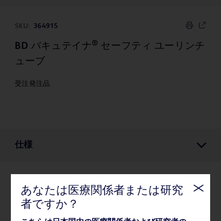
SKU:
364915
®
BD バキュテイナ
セーフティ ユーリンチ
ューブ
受注発注品
仕様
仕様
あなたは医療関係者または研究
者ですか？