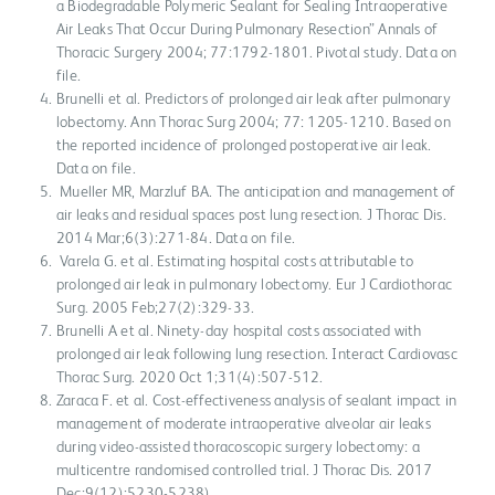
a Biodegradable Polymeric Sealant for Sealing Intraoperative
Air Leaks That Occur During Pulmonary Resection” Annals of
Thoracic Surgery 2004; 77:1792-1801. Pivotal study. Data on
file.
Brunelli et al. Predictors of prolonged air leak after pulmonary
lobectomy. Ann Thorac Surg 2004; 77: 1205-1210. Based on
the reported incidence of prolonged postoperative air leak.
Data on file.
Mueller MR, Marzluf BA. The anticipation and management of
air leaks and residual spaces post lung resection. J Thorac Dis.
2014 Mar;6(3):271-84. Data on file.
Varela G. et al. Estimating hospital costs attributable to
prolonged air leak in pulmonary lobectomy. Eur J Cardiothorac
Surg. 2005 Feb;27(2):329-33.
Brunelli A et al. Ninety-day hospital costs associated with
prolonged air leak following lung resection. Interact Cardiovasc
Thorac Surg. 2020 Oct 1;31(4):507-512.
Zaraca F. et al. Cost-effectiveness analysis of sealant impact in
management of moderate intraoperative alveolar air leaks
during video-assisted thoracoscopic surgery lobectomy: a
multicentre randomised controlled trial. J Thorac Dis. 2017
Dec;9(12):5230-5238)