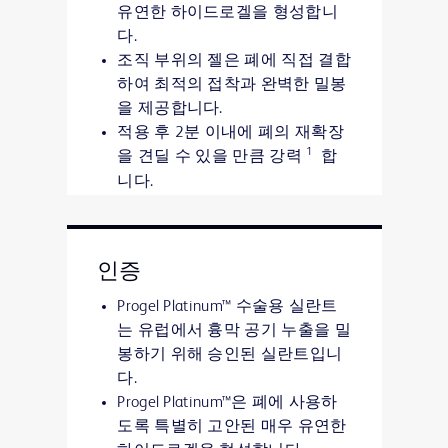
유연한 하이드로겔을 형성합니
다.
조직 부위의 젤은 폐에 직접 결합
하여 최적의 접착과 완벽한 밀봉
을 제공합니다.
적용 후 2분 이내에 폐의 재확장
1
을 견딜 수 있을 만큼 강력
합
니다.
탄성이 높아 호흡 시 폐가 자연스
럽게 팽창 및 수축할 수 있습니
다.
인증
특허받은 Progel Platinum™
Extended Tip을 사용하면 사용하
Progel Platinum™ 수술용 실란트
기 쉬운 단일 장치에서 맞춤형 적
는 유럽에서 흉막 공기 누출을 밀
용이 가능합니다.
봉하기 위해 승인된 실란트입니
다.
Progel Platinum™은 폐에 사용하
도록 특별히 고안된 매우 유연한