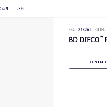
D 소개
채용
SKU:
218263
GTIN:
™
BD DIFCO
R
CONTACT