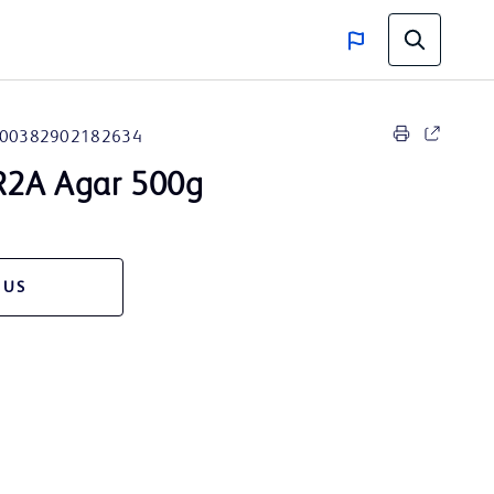
00382902182634
2A Agar 500g
 US