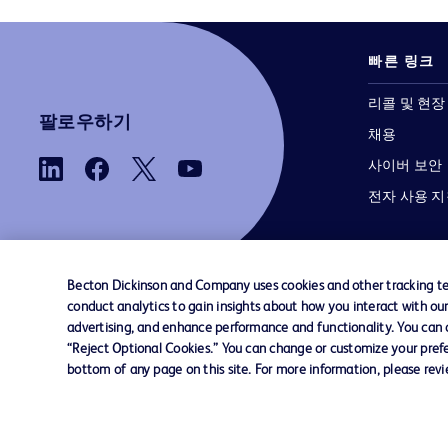
빠른 링크
리콜 및 현장
팔로우하기
채용
사이버 보안
전자 사용 
Becton Dickinson and Company uses cookies and other tracking tec
conduct analytics to gain insights about how you interact with ou
advertising, and enhance performance and functionality. You can op
당사로 문의하기
쿠키 기본 설정
개인정보
“Reject Optional Cookies.” You can change or customize your prefe
bottom of any page on this site. For more information, please rev
© 2026 BD. 모든 권리 보유. BD와 BD 로고는 
Dickinson and Company의 상표입니다. 기
상표는 해당 소유주의 자산입니다.