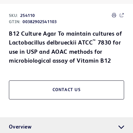
SKU:
254110
GTIN:
00382902541103
B12 Culture Agar To maintain cultures of
™
Lactobacillus delbrueckii ATCC
7830 for
use in USP and AOAC methods for
microbiological assay of Vitamin B12
CONTACT US
Overview