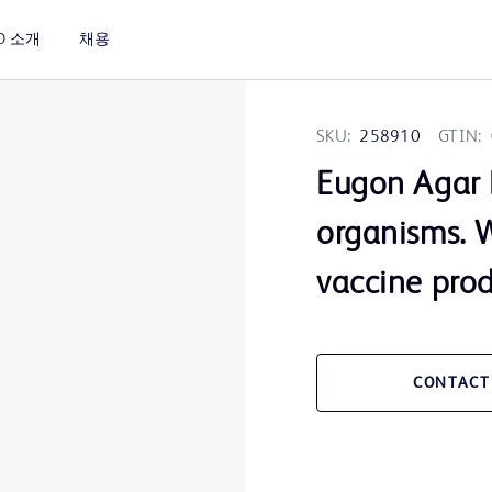
D 소개
채용
SKU:
258910
GTIN:
Eugon Agar F
organisms. W
vaccine pro
CONTACT