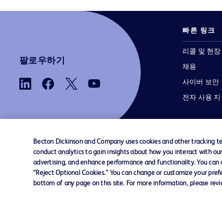
빠른 링크
리콜 및 현장
팔로우하기
채용
사이버 보안
전자 사용 
Becton Dickinson and Company uses cookies and other tracking tec
conduct analytics to gain insights about how you interact with ou
advertising, and enhance performance and functionality. You can op
당사로 문의하기
쿠키 기본 설정
개인정보
“Reject Optional Cookies.” You can change or customize your prefe
bottom of any page on this site. For more information, please rev
© 2026 BD. 모든 권리 보유. BD와 BD 로고는 
Dickinson and Company의 상표입니다. 기
상표는 해당 소유주의 자산입니다.