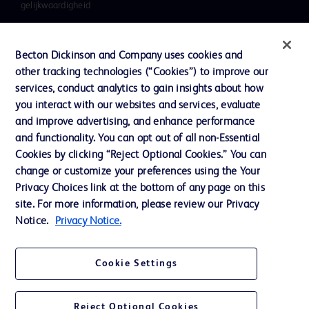
gelijkwaardigheid
Literatuur
Nieuws, media en blog
Becton Dickinson and Company uses cookies and
other tracking technologies (“Cookies”) to improve our
Ons bedrijf
services, conduct analytics to gain insights about how
Ethics & Compliance
you interact with our websites and services, evaluate
and improve advertising, and enhance performance
Ondersteuning
and functionality. You can opt out of all non-Essential
Cookies by clicking “Reject Optional Cookies.” You can
change or customize your preferences using the Your
Contact met ons opnemen
Privacy Choices link at the bottom of any page on this
site. For more information, please review our Privacy
Cookievoorkeuren
Notice.
Privacy Notice.
Privacybeleid
Gebruiksvoorwaarden
Cookie Settings
Toegankelijkheid website
Reject Optional Cookies