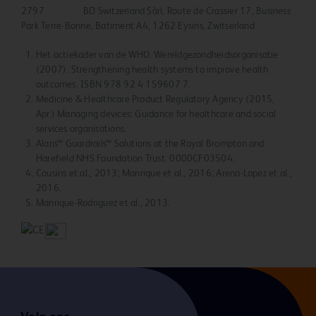
2797 BD Switzerland Sàrl, Route de Crassier 17, Business
Park Terre-Bonne, Batiment A4, 1262 Eysins, Zwitserland
Het actiekader van de WHO. Wereldgezondheidsorganisatie
(2007). Strengthening health systems to improve health
outcomes. ISBN 978 92 4 159607 7.
Medicine & Healthcare Product Regulatory Agency (2015,
Apr.) Managing devices: Guidance for healthcare and social
services organisations.
Alaris™ Guardrails™ Solutions at the Royal Brompton and
Harefield NHS Foundation Trust. 0000CF03504.
Cousins et al., 2013; Manrique et al., 2016; Arena-Lopez et al.,
2016.
Manrique-Rodriguez et al., 2013.