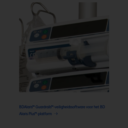
BDAlaris™ Guardrails™-veiligheidssoftware voor het BD
Alaris Plus™-platform