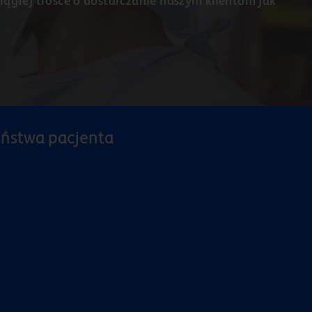
iągłej trosce o dostarczanie naszym klientom jak
eństwa pacjenta