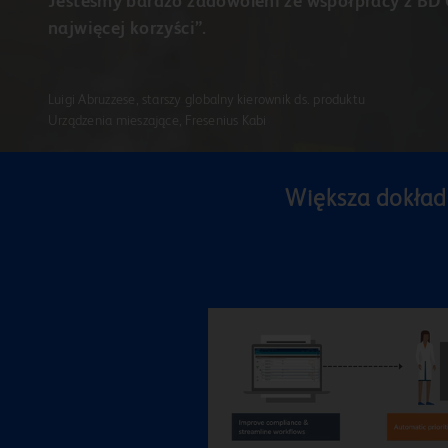
Jesteśmy bardzo zadowoleni ze współpracy z BD C
najwięcej korzyści”.
Luigi Abruzzese, starszy globalny kierownik ds. produktu
Urządzenia mieszające, Fresenius Kabi
Większa dokład