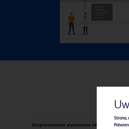
Uw
Strona, 
Potwierd
Bezpieczeństwo wydawania leków