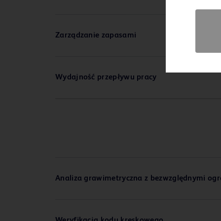
Zarządzanie zapasami
Wydajność przepływu pracy
Analiza grawimetryczna z bezwzględnymi ogr
Weryfikacja kodu kreskowego