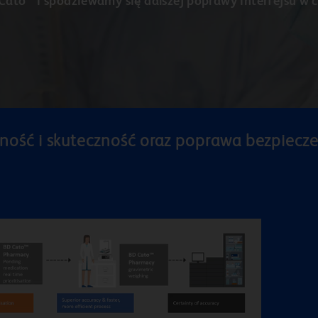
ato™ i spodziewamy się dalszej poprawy interfejsu w c
ność i skuteczność oraz poprawa bezpiecz