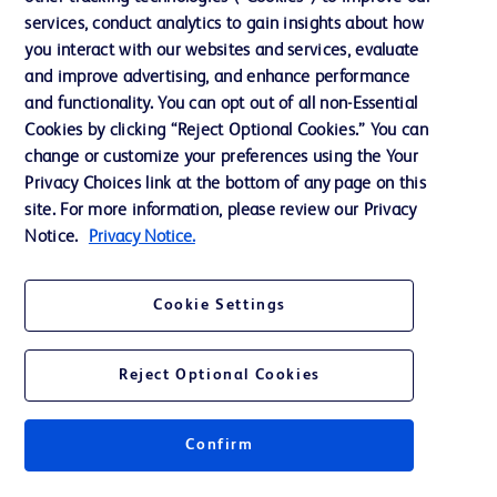
services, conduct analytics to gain insights about how
Etyka i zgodność z przepisami
you interact with our websites and services, evaluate
Dział wsparcia
and improve advertising, and enhance performance
and functionality. You can opt out of all non-Essential
Cookies by clicking “Reject Optional Cookies.” You can
Skontaktuj się z nami
change or customize your preferences using the Your
Privacy Choices link at the bottom of any page on this
Preferencje dotyczące plików cookie
site. For more information, please review our Privacy
Prywatność
Notice.
Privacy Notice.
Warunki korzystania
Cookie Settings
Reject Optional Cookies
© 2026 BD. Wszelkie prawa zastrzeżone. BD i logo BD są znakami
towarowymi spółki Becton, Dickinson and Company. Wszelkie pozostałe
Confirm
znaki towarowe są własnością odpowiednich właścicieli.