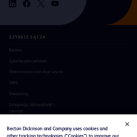
SZYBKIE ŁĄCZA
Kariera
Cyberbezpieczeństwo
Elektroniczna instrukcja użycia
OWS
Inwestorzy
Integracja, różnorodność i
równość
Wiadomości, media i blogi
Becton Dickinson and Company uses cookies and
Nasza firma
other tracking technologies (“Cookies”) to improve our