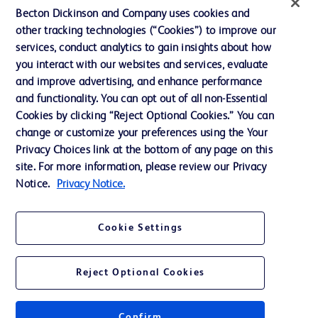
Becton Dickinson and Company uses cookies and
主动召回
other tracking technologies (“Cookies”) to improve our
services, conduct analytics to gain insights about how
you interact with our websites and services, evaluate
联系我们
and improve advertising, and enhance performance
and functionality. You can opt out of all non-Essential
Cookie 政策
Cookies by clicking “Reject Optional Cookies.” You can
隐私政策
change or customize your preferences using the Your
Privacy Choices link at the bottom of any page on this
使用条款
site. For more information, please review our Privacy
Notice.
Privacy Notice.
Cookie Settings
© 2026 BD. All rights reserved. BD and the BD Logo are trademarks of
Becton, Dickinson and Company. All other trademarks are the property of
their respective owners.
Reject Optional Cookies
您的隐私权
限制敏感信息使用
Confirm