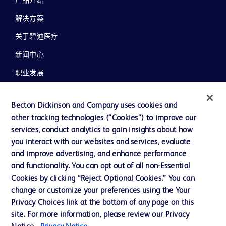
产品介绍
解决方案
关于碧迪医疗
新闻中心
职业发展
联系我们
Becton Dickinson and Company uses cookies and
主动召回
other tracking technologies (“Cookies”) to improve our
services, conduct analytics to gain insights about how
you interact with our websites and services, evaluate
联系我们
and improve advertising, and enhance performance
and functionality. You can opt out of all non-Essential
Cookie 政策
Cookies by clicking “Reject Optional Cookies.” You can
隐私政策
change or customize your preferences using the Your
Privacy Choices link at the bottom of any page on this
使用条款
site. For more information, please review our Privacy