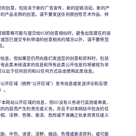
求的创意，包括关于新的广告宣传、新的促销活动、新的产
新的产品名称的创意。请不要发送任何原创性艺术作品、样
营销策略可能与提交给BD的创意相似时，避免出现潜在的误
意或您已提交专利申请的创意相关的情况以外，请不要将您
员。
的信息，但如果您仍然向我们发送您的创意和资料时，包括
所有此类未经请求的信息和所有此类公开信息均将被视为非
可以出于任何目的和以任何方式自由使用此类信息。
公开区域（统称“公开区域”）发布信息或发送评论和反馈
”）。
于本网站公开区域的信息，但BD没有义务进行监测或审查，
域的内容而产生的责任或义务，并且不对本网站中包含的任
虚假、淫秽、色情、亵渎、危险或不准确之处承担责任或义
威胁、中伤、诽谤、淫秽、煽动、色情或亵渎资料，或可能