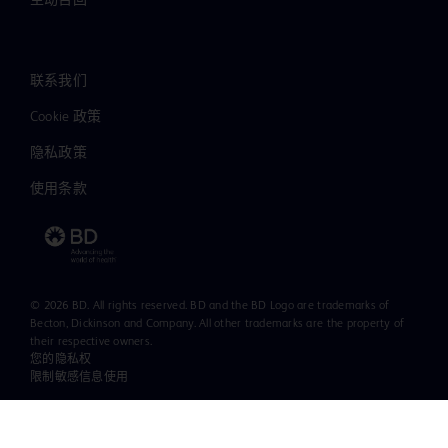
主动召回
联系我们
Cookie 政策
隐私政策
使用条款
© 2026 BD. All rights reserved. BD and the BD Logo are trademarks of
Becton, Dickinson and Company. All other trademarks are the property of
their respective owners.
您的隐私权
限制敏感信息使用