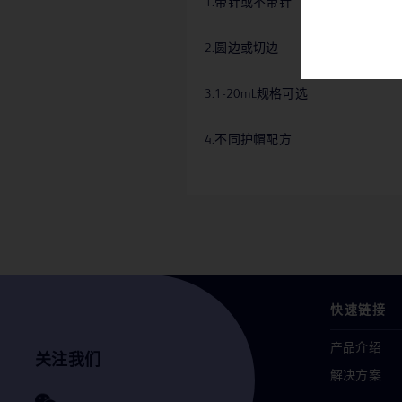
1.带针或不带针
2.圆边或切边
3.1-20mL规格可选
4.不同护帽配方
快速链接
产品介绍
关注我们
解决方案