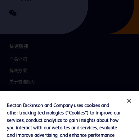
快速链接
产品介绍
解决方案
关于碧迪医疗
新闻中心
职业发展
Becton Dickinson and Company uses cookies and
other tracking technologies (“Cookies”) to improve our
联系我们
services, conduct analytics to gain insights about how
主动召回
you interact with our websites and services, evaluate
and improve advertising, and enhance performance