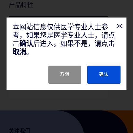
产品特性
本网站信息仅供医学专业人士参
考，如果您是医学专业人士，请点
击
确认
后进入。如果不是，请点击
该产品适用于在开腹或者腹腔
取消
。
镜外科手术（如疝修补术）时
用于接合软组织及将外科用补
片固定在组织上。
取消
确认
关注我们