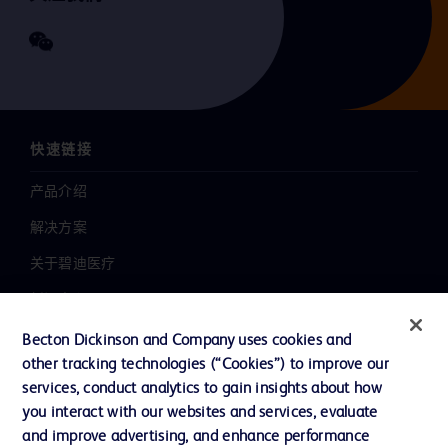
快速链接
产品介绍
解决方案
关于碧迪医疗
新闻中心
职业发展
Becton Dickinson and Company uses cookies and
other tracking technologies (“Cookies”) to improve our
联系我们
services, conduct analytics to gain insights about how
主动召回
you interact with our websites and services, evaluate
and improve advertising, and enhance performance