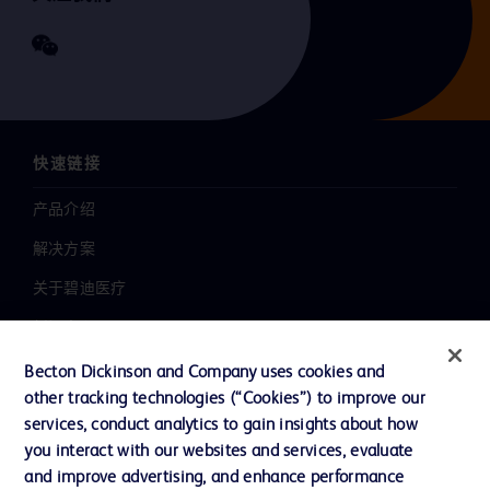
快速链接
产品介绍
解决方案
关于碧迪医疗
新闻中心
职业发展
Becton Dickinson and Company uses cookies and
other tracking technologies (“Cookies”) to improve our
联系我们
services, conduct analytics to gain insights about how
主动召回
you interact with our websites and services, evaluate
and improve advertising, and enhance performance