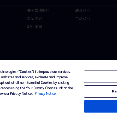
关于碧迪医疗
联系我们
新闻中心
主动召回
职业发展
hnologies (“Cookies”) to improve our services,
r websites and services, evaluate and improve
t out of all non-Essential Cookies by clicking
D Logo
rences using the Your Privacy Choices link at the
Re
any. All
iew our Privacy Notice.
Privacy Notice.
spective