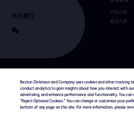
产品介绍
关注我们
解决方案
联系我们
Cookie 政策
隐私政策
使用条款
Becton Dickinson and Company uses cookies and other tracking tec
conduct analytics to gain insights about how you interact with ou
advertising, and enhance performance and functionality. You can op
© 2026 BD. All rights reserved. BD and the B
“Reject Optional Cookies.” You can change or customize your prefe
are trademarks of Becton, Dickinson and Comp
bottom of any page on this site. For more information, please rev
other trademarks are the property of their re
owners.
您的隐私权
限制敏感信息使用