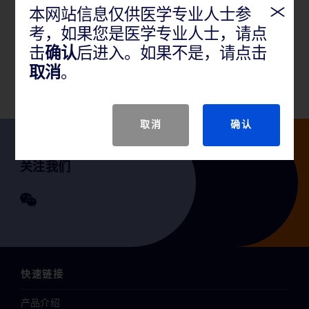
产品概述
本网站信息仅供医学专业人士参
考，如果您是医学专业人士，请点
适用于肺、肝、脾、肾、前列腺、淋巴结、乳腺、甲
击
确认
后进入。如果不是，请点击
状腺和软组织肿瘤的活检组织，不适用于骨骼。
取消
。
取消
确认
关注我们
快速链接
产品介绍