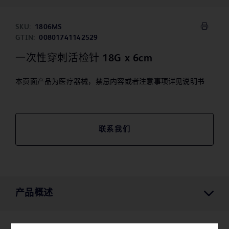
SKU:
1806MS
GTIN:
00801741142529
一次性穿刺活检针 18G x 6cm
本页面产品为医疗器械，禁忌内容或者注意事项详见说明书
联系我们
产品概述