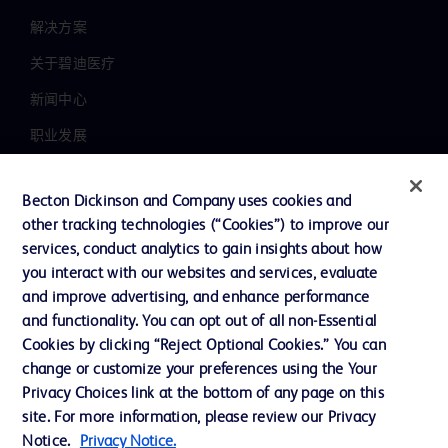
解决方案
关于碧迪医疗
新闻中心
职业发展
联系我们
Becton Dickinson and Company uses cookies and
主动召回
other tracking technologies (“Cookies”) to improve our
services, conduct analytics to gain insights about how
you interact with our websites and services, evaluate
联系我们
and improve advertising, and enhance performance
and functionality. You can opt out of all non-Essential
Cookie 政策
Cookies by clicking “Reject Optional Cookies.” You can
隐私政策
change or customize your preferences using the Your
Privacy Choices link at the bottom of any page on this
使用条款
site. For more information, please review our Privacy
Notice.
Privacy Notice.