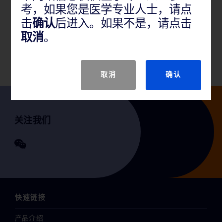
考，如果您是医学专业人士，请点
该产品用于体外定性检测女性宫颈样本中14种高危型
击
确认
后进入。如果不是，请点击
人乳头瘤病毒（HPV）（16、18、31、33、35、39、
取消
。
45、51、52、56、58、59、66和68）DNA；并且单
独识别6种高危型（16、18、31、45、51、52）和作
为组别识别（33/58，35/39/68和56/59/66）。
取消
确认
关注我们
快速链接
产品介绍