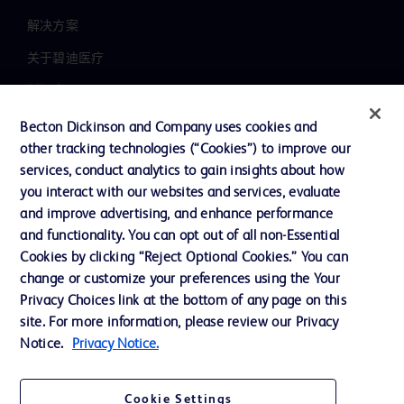
解决方案
关于碧迪医疗
新闻中心
职业发展
Becton Dickinson and Company uses cookies and
other tracking technologies (“Cookies”) to improve our
联系我们
services, conduct analytics to gain insights about how
主动召回
you interact with our websites and services, evaluate
and improve advertising, and enhance performance
and functionality. You can opt out of all non-Essential
Cookies by clicking “Reject Optional Cookies.” You can
联系我们
change or customize your preferences using the Your
Cookie 政策
Privacy Choices link at the bottom of any page on this
site. For more information, please review our Privacy
隐私政策
Notice.
Privacy Notice.
使用条款
Cookie Settings