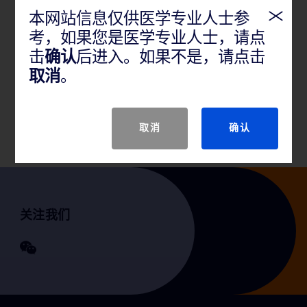
产品概述
本网站信息仅供医学专业人士参
考，如果您是医学专业人士，请点
BD Kiestra™ 实验室自动化解决方案具有独特的优势，
击
确认
后进入。如果不是，请点击
可为接种、孵化、平板拍照、判读和后续测试提供标
取消
。
准化和可扩展的解决方案。 BD Kiestra™ 解决方案帮助
实验室做好准备，满足这些不断变化的需求，并实现
高效、及时且具成本效益的临床细菌学检测。
取消
确认
关注我们