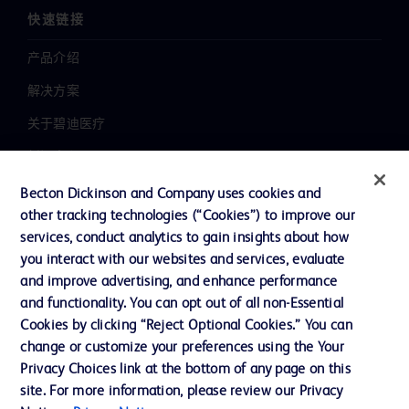
快速链接
产品介绍
解决方案
关于碧迪医疗
新闻中心
职业发展
Becton Dickinson and Company uses cookies and
other tracking technologies (“Cookies”) to improve our
联系我们
services, conduct analytics to gain insights about how
主动召回
you interact with our websites and services, evaluate
and improve advertising, and enhance performance
and functionality. You can opt out of all non-Essential
Cookies by clicking “Reject Optional Cookies.” You can
联系我们
change or customize your preferences using the Your
Cookie 政策
Privacy Choices link at the bottom of any page on this
site. For more information, please review our Privacy
隐私政策