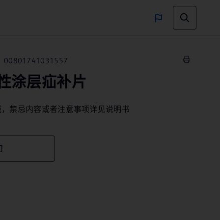
00801741031557
性涂层疝补片
械，禁忌内容或者注意事项详见说明书
们