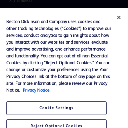
新闻中心
职业发展
Becton Dickinson and Company uses cookies and
other tracking technologies (“Cookies”) to improve our
联系我们
services, conduct analytics to gain insights about how
主动召回
you interact with our websites and services, evaluate
and improve advertising, and enhance performance
and functionality. You can opt out of all non-Essential
Cookies by clicking “Reject Optional Cookies.” You can
联系我们
change or customize your preferences using the Your
Cookie 政策
Privacy Choices link at the bottom of any page on this
site. For more information, please review our Privacy
隐私政策
Notice.
Privacy Notice.
使用条款
Cookie Settings
Reject Optional Cookies