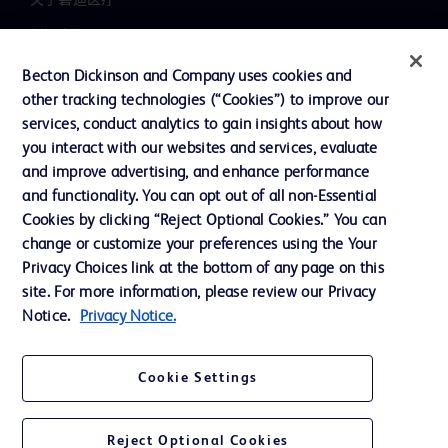
新闻中心
职业发展
Becton Dickinson and Company uses cookies and
other tracking technologies (“Cookies”) to improve our
联系我们
services, conduct analytics to gain insights about how
主动召回
you interact with our websites and services, evaluate
and improve advertising, and enhance performance
and functionality. You can opt out of all non-Essential
Cookies by clicking “Reject Optional Cookies.” You can
联系我们
change or customize your preferences using the Your
Cookie 政策
Privacy Choices link at the bottom of any page on this
site. For more information, please review our Privacy
隐私政策
Notice.
Privacy Notice.
使用条款
Cookie Settings
Reject Optional Cookies