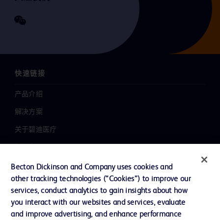
快速链接
产品介绍
解决方案
关于碧迪医疗
新闻中心
职业发展
Becton Dickinson and Company uses cookies and
other tracking technologies (“Cookies”) to improve our
联系我们
services, conduct analytics to gain insights about how
主动召回
you interact with our websites and services, evaluate
and improve advertising, and enhance performance