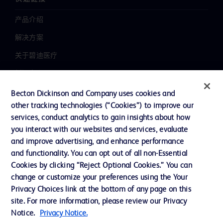
产品介绍
解决方案
关于碧迪医疗
新闻中心
职业发展
Becton Dickinson and Company uses cookies and
other tracking technologies (“Cookies”) to improve our
联系我们
services, conduct analytics to gain insights about how
主动召回
you interact with our websites and services, evaluate
and improve advertising, and enhance performance
and functionality. You can opt out of all non-Essential
Cookies by clicking “Reject Optional Cookies.” You can
联系我们
change or customize your preferences using the Your
Cookie 政策
Privacy Choices link at the bottom of any page on this
site. For more information, please review our Privacy
隐私政策
Notice.
Privacy Notice.
使用条款