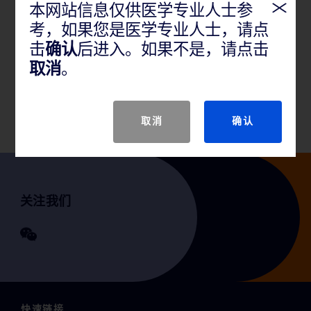
本网站信息仅供医学专业人士参
产品概述
考，如果您是医学专业人士，请点
用于软组织活检，适用于乳房、肾脏、肝脏、肺、甲
击
确认
后进入。如果不是，请点击
状腺、淋巴结及其他软组织肿块活检，其中，Chiba活
取消
。
检针：用于吸引组织和细胞。Franseen活检针：用于显
微组织病变处取样。
取消
确认
关注我们
快速链接