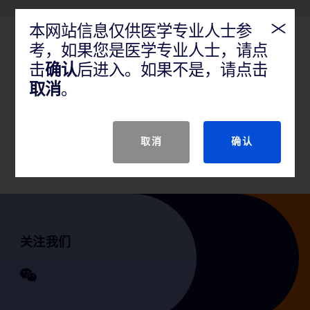
本网站信息仅供医学专业人士参
考，如果您是医学专业人士，请点
产品概述
击
确认
后进入。如果不是，请点击
推荐用于股动脉、髂动脉、和肾动脉的经皮腔内血管
取消
。
成形术治疗先天或后天动静脉透析瘘阻塞病变。还推
荐本器械用于外周血管覆膜支架的后扩张。该导管不
适用于冠状动脉。
取消
确认
关注我们