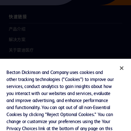
快速链接
产品介绍
解决方案
关于碧迪医疗
新闻中心
职业发展
Becton Dickinson and Company uses cookies and
other tracking technologies (“Cookies”) to improve our
联系我们
services, conduct analytics to gain insights about how
主动召回
you interact with our websites and services, evaluate
and improve advertising, and enhance performance
and functionality. You can opt out of all non-Essential
Cookies by clicking “Reject Optional Cookies.” You can
联系我们
change or customize your preferences using the Your
Cookie 政策
Privacy Choices link at the bottom of any page on this