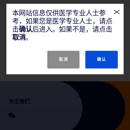
本网站信息仅供医学专业人士参
考，如果您是医学专业人士，请点
产品概述
击
确认
后进入。如果不是，请点击
推荐用于股动脉、髂动脉、和肾动脉的经皮腔内血管
取消
。
成形术治疗先天或后天动静脉透析瘘阻塞病变。还推
荐本器械用于外周血管覆膜支架的后扩张。该导管不
适用于冠状动脉。
取消
确认
关注我们