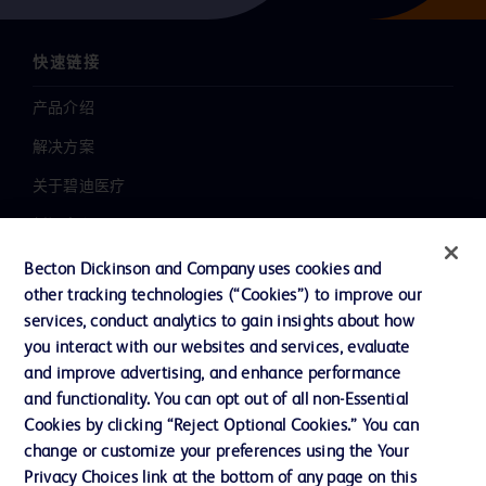
快速链接
产品介绍
解决方案
关于碧迪医疗
新闻中心
职业发展
Becton Dickinson and Company uses cookies and
other tracking technologies (“Cookies”) to improve our
联系我们
services, conduct analytics to gain insights about how
主动召回
you interact with our websites and services, evaluate
and improve advertising, and enhance performance
and functionality. You can opt out of all non-Essential
Cookies by clicking “Reject Optional Cookies.” You can
联系我们
change or customize your preferences using the Your
Cookie 政策
Privacy Choices link at the bottom of any page on this