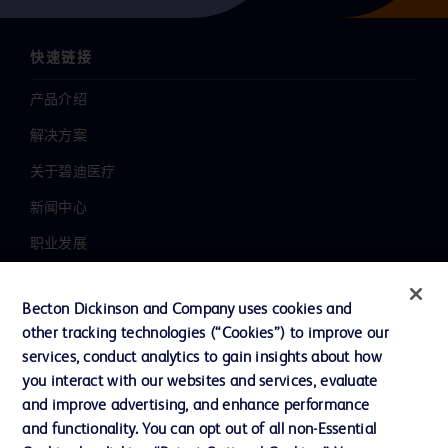
快速链接
产品介绍
解决方案
关于碧迪医疗
新闻中心
职业发展
联系我们
Becton Dickinson and Company uses cookies and
主动召回
other tracking technologies (“Cookies”) to improve our
services, conduct analytics to gain insights about how
you interact with our websites and services, evaluate
联系我们
and improve advertising, and enhance performance
and functionality. You can opt out of all non-Essential
Cookie 政策