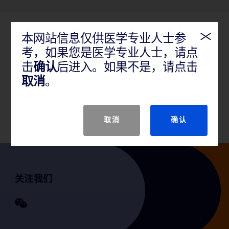
本网站信息仅供医学专业人士参
产品概述
考，如果您是医学专业人士，请点
推荐用于股动脉、髂动脉、和肾动脉的经皮腔内血管
击
确认
后进入。如果不是，请点击
成形术治疗先天或后天动静脉透析瘘阻塞病变。还推
取消
。
荐本器械用于外周血管覆膜支架的后扩张。该导管不
适用于冠状动脉。
取消
确认
关注我们