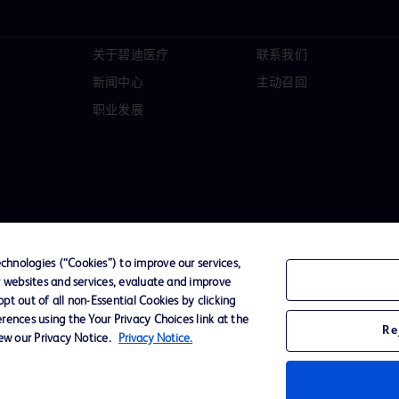
关于碧迪医疗
联系我们
新闻中心
主动召回
职业发展
hnologies (“Cookies”) to improve our services,
r websites and services, evaluate and improve
t out of all non-Essential Cookies by clicking
D Logo
rences using the Your Privacy Choices link at the
Re
any. All
iew our Privacy Notice.
Privacy Notice.
spective