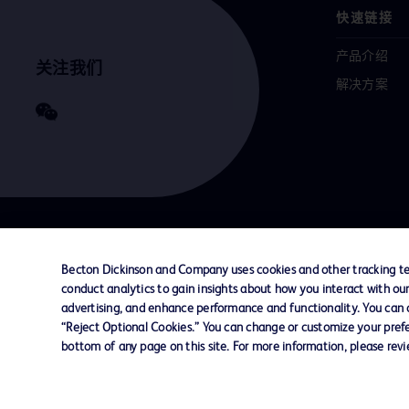
快速链接
产品介绍
关注我们
解决方案
联系我们
Cookie 政策
隐私政策
使用条款
Becton Dickinson and Company uses cookies and other tracking tec
conduct analytics to gain insights about how you interact with ou
advertising, and enhance performance and functionality. You can op
© 2026 BD. All rights reserved. BD and the B
“Reject Optional Cookies.” You can change or customize your prefe
are trademarks of Becton, Dickinson and Comp
bottom of any page on this site. For more information, please rev
other trademarks are the property of their re
owners.
您的隐私权