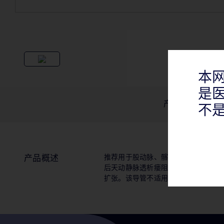
本
是
产品概述
不
推荐用于股动脉、髂动脉、和肾动脉
产品概述
后天动静脉透析瘘阻塞病变。还推荐
扩张。该导管不适用于冠状动脉。