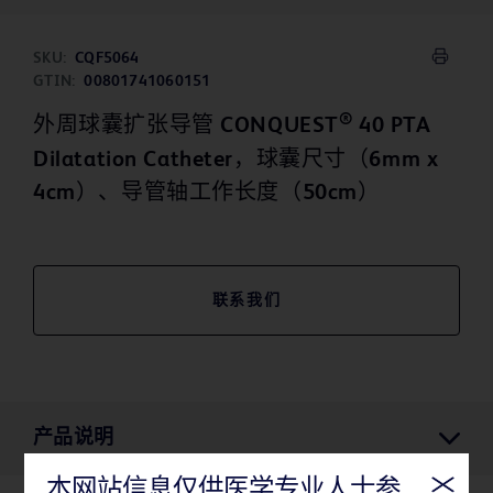
SKU:
CQF5064
GTIN:
00801741060151
®
外周球囊扩张导管 CONQUEST
40 PTA
Dilatation Catheter，球囊尺寸（6mm x
4cm）、导管轴工作长度（50cm）
联系我们
产品说明
本网站信息仅供医学专业人士参