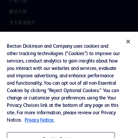
产品介绍
解决方案
关于碧迪医疗
新闻中心
职业发展
Becton Dickinson and Company uses cookies and
other tracking technologies (“Cookies”) to improve our
联系我们
services, conduct analytics to gain insights about how
主动召回
you interact with our websites and services, evaluate
and improve advertising, and enhance performance
and functionality. You can opt out of all non-Essential
Cookies by clicking “Reject Optional Cookies.” You can
联系我们
change or customize your preferences using the Your
Cookie 政策
Privacy Choices link at the bottom of any page on this
site. For more information, please review our Privacy
隐私政策
Notice.
Privacy Notice.
使用条款