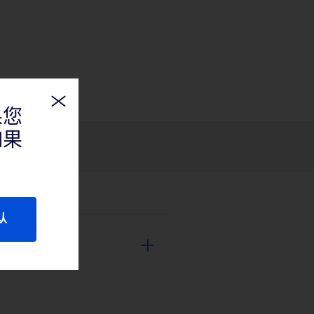
果您
如果
认