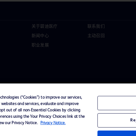
关于碧迪医疗
联系我们
新闻中心
主动召回
职业发展
hnologies (“Cookies”) to improve our services,
r websites and services, evaluate and improve
t out of all non-Essential Cookies by clicking
D Logo
rences using the Your Privacy Choices link at the
Re
any. All
iew our Privacy Notice.
Privacy Notice.
spective