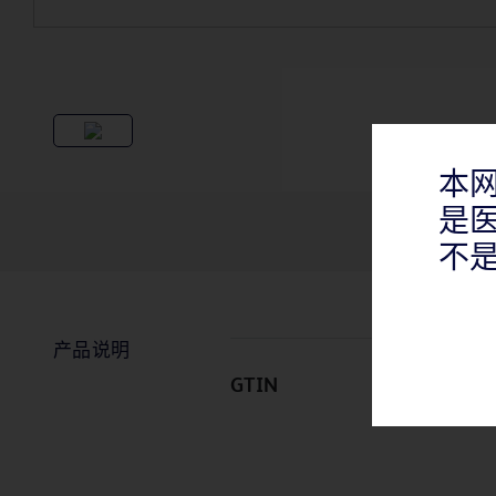
本
是
不
产品说明
GTIN