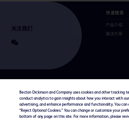
快速链接
产品介绍
关注我们
解决方案
联系我们
Cookie 政策
隐私政策
使用条款
Becton Dickinson and Company uses cookies and other tracking tec
conduct analytics to gain insights about how you interact with ou
advertising, and enhance performance and functionality. You can op
© 2026 BD. All rights reserved. BD and the B
“Reject Optional Cookies.” You can change or customize your prefe
are trademarks of Becton, Dickinson and Comp
bottom of any page on this site. For more information, please rev
other trademarks are the property of their re
owners.