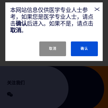
本网站信息仅供医学专业人士参
产品概述
考，如果您是医学专业人士，请点
击
确认
后进入。如果不是，请点击
用于肾动脉、髂动脉、股动脉、腘动脉、胫动脉、腓
动脉和锁骨下动脉的经皮腔内血管成形术以及用于先
取消
。
天或后天动静脉透析内瘘阻塞的治疗。该器械也用于
外周血管中球囊扩张和自扩张支架的后扩张。该导管
不适用于冠状动脉。
取消
确认
关注我们