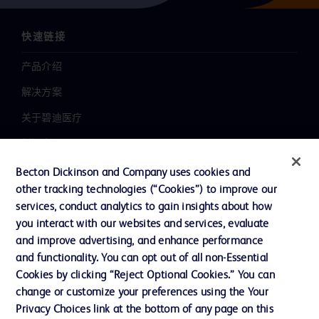
快速链接
产品介绍
解决方案
关于碧迪医疗
新闻中心
职业发展
Becton Dickinson and Company uses cookies and
other tracking technologies (“Cookies”) to improve our
联系我们
services, conduct analytics to gain insights about how
主动召回
you interact with our websites and services, evaluate
and improve advertising, and enhance performance
and functionality. You can opt out of all non-Essential
Cookies by clicking “Reject Optional Cookies.” You can
联系我们
change or customize your preferences using the Your
Cookie 政策
Privacy Choices link at the bottom of any page on this