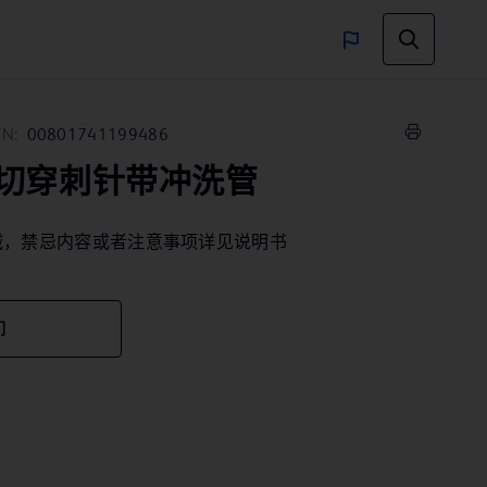
IN:
00801741199486
切穿刺针带冲洗管
械，禁忌内容或者注意事项详见说明书
们