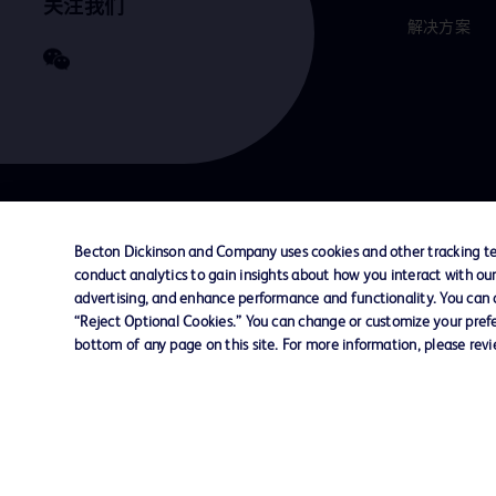
关注我们
解决方案
联系我们
Cookie 政策
隐私政策
使用条款
Becton Dickinson and Company uses cookies and other tracking tec
conduct analytics to gain insights about how you interact with ou
advertising, and enhance performance and functionality. You can op
© 2026 BD. All rights reserved. BD and the B
“Reject Optional Cookies.” You can change or customize your prefe
are trademarks of Becton, Dickinson and Comp
bottom of any page on this site. For more information, please rev
other trademarks are the property of their re
owners.
您的隐私权
限制敏感信息使用