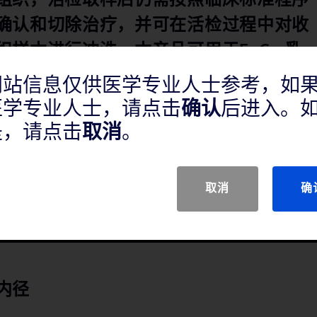
组织，活检取样后仍需按照临床标准程序
确认和切除治疗，并可在活检过程中对收
织样本进行冲洗。本产品可用于EnCor乳
EnCor和EnCorEnspire.
网站信息仅供医学专业人士参考，如
医学专业人士，请点击
确认
后进入。
样本
是，请点击
取消
。
面针尖设计
取消
确
内径