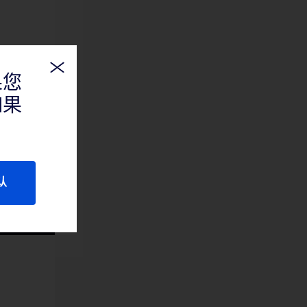
果您
如果
认