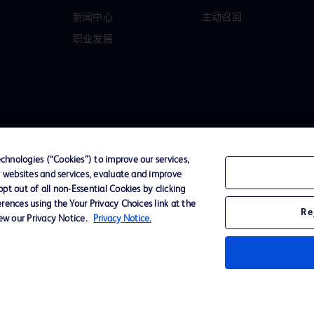
新闻中心
主动召回
职业发展
hnologies (“Cookies”) to improve our services,
r websites and services, evaluate and improve
t out of all non-Essential Cookies by clicking
D Logo
rences using the Your Privacy Choices link at the
Re
any. All
iew our Privacy Notice.
Privacy Notice.
spective