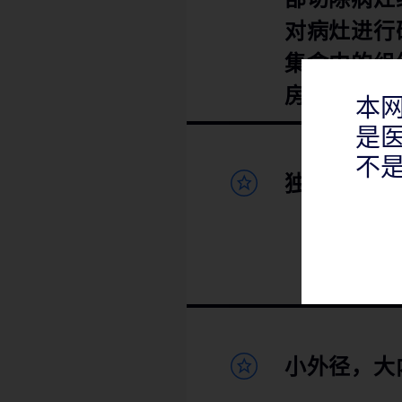
部切除病灶
对病灶进行
集盒内的组
房活检系统，包括
本
是
术中自动冲洗
不
独特的三凹
小外径，大